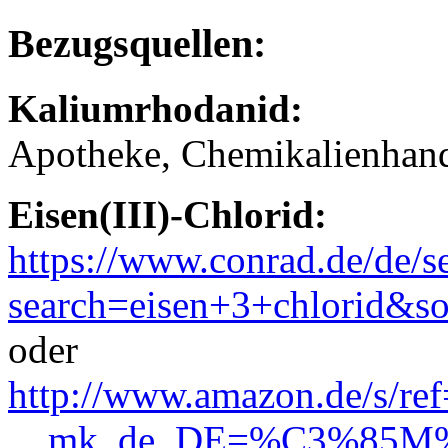
Bezugsquellen:
Kaliumrhodanid:
Apotheke, Chemikalienhande
Eisen(III)-Chlorid:
https://www.conrad.de/de/s
search=eisen+3+chlorid&s
oder
http://www.amazon.de/s/re
__mk_de_DE=%C3%85M%