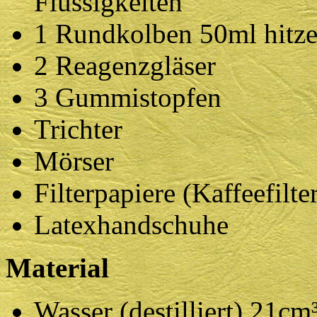
Flüssigkeiten
1 Rundkolben 50ml hitze
2 Reagenzgläser
3 Gummistopfen
Trichter
Mörser
Filterpapiere (Kaffeefilte
Latexhandschuhe
Material
Wasser (destilliert) 21cm