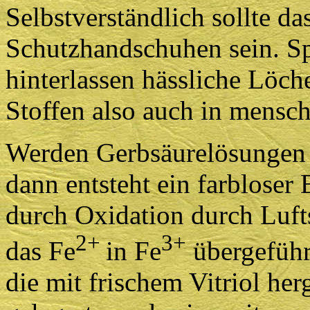
Selbstverständlich sollte d
Schutzhandschuhen sein. Sp
hinterlassen hässliche Löch
Stoffen also auch in mensch
Werden Gerbsäurelösungen u
dann entsteht ein farbloser
durch Oxidation durch Lufts
2+
3+
das Fe
in Fe
übergeführ
die mit frischem Vitriol her