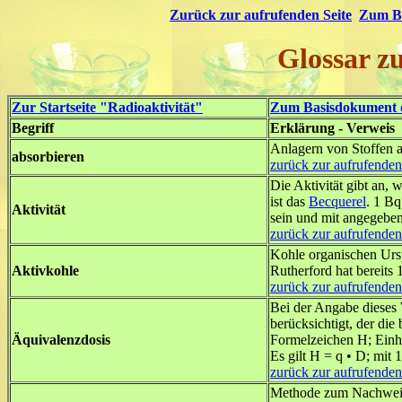
Zurück zur aufrufenden Seite
Zum Ba
Glossar z
Zur Startseite "Radioaktivität"
Zum Basisdokument d
Begriff
Erklärung - Verweis
Anlagern von Stoffen 
absorbieren
zurück zur aufrufenden
Die Aktivität gibt an, 
ist das
Becquerel
. 1 Bq
Aktivität
sein und mit angegebe
zurück zur aufrufenden
Kohle organischen Ursp
Aktivkohle
Rutherford hat bereits
zurück zur aufrufenden
Bei der Angabe dieses 
berücksichtigt, der die
Äquivalenzdosis
Formelzeichen H; Einhe
Es gilt H = q • D; mit 
zurück zur aufrufenden
Methode zum Nachweis s