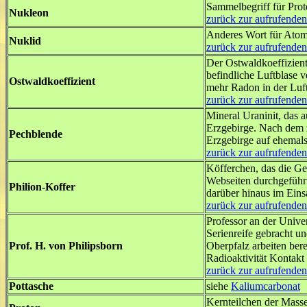
Sammelbegriff für Pro
Nukleon
zurück zur aufrufenden
Anderes Wort für Ato
Nuklid
zurück zur aufrufenden
Der
Ostwaldkoeffizient
befindliche Luftblase v
Ostwaldkoeffizient
mehr Radon in der Luft
zurück zur aufrufenden
Mineral Uraninit, das 
Erzgebirge. Nach dem 
Pechblende
Erzgebirge auf ehemals
zurück zur aufrufenden
Köfferchen, das die Ge
Webseiten durchgeführt
Philion-Koffer
darüber hinaus im Eins
zurück zur aufrufenden
Professor an der Univer
Serienreife gebracht un
Prof. H. von Philipsborn
Oberpfalz arbeiten bere
Radioaktivität Kontak
zurück zur aufrufenden
Pottasche
siehe
Kaliumcarbonat
Kernteilchen der Mass