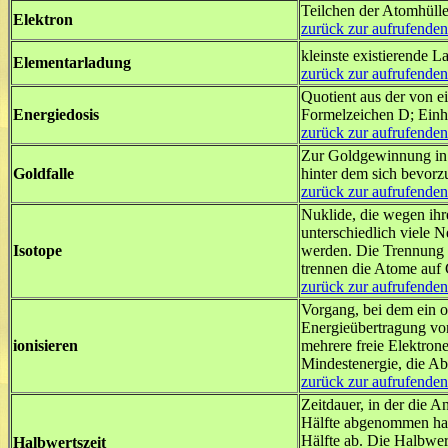
Teilchen der Atomhülle
Elektron
zurück zur aufrufenden
kleinste existierende 
Elementarladung
zurück zur aufrufenden
Quotient aus der von e
Energiedosis
Formelzeichen D; Einhe
zurück zur aufrufenden
Zur Goldgewinnung in 
Goldfalle
hinter dem sich bevorz
zurück zur aufrufenden
Nuklide, die wegen ihr
unterschiedlich viele 
Isotope
werden. Die Trennung e
trennen die Atome auf 
zurück zur aufrufenden
Vorgang, bei dem ein o
Energieübertragung von
ionisieren
mehrere freie Elektron
Mindestenergie, die Ab
zurück zur aufrufenden
Zeitdauer, in der die 
Hälfte abgenommen hat
Hälfte ab. Die Halbwer
Halbwertszeit