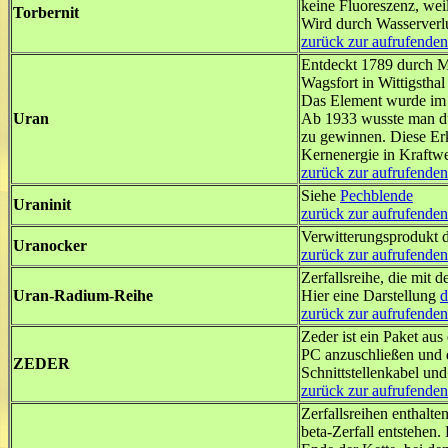
keine Fluoreszenz, weil
Torbernit
Wird durch Wasserverlu
zurück zur aufrufenden
Entdeckt 1789 durch M
Wagsfort in Wittigstha
Das Element wurde im 
Uran
Ab 1933 wusste man du
zu gewinnen. Diese Er
Kernenergie in Kraftw
zurück zur aufrufenden
Siehe
Pechblende
Uraninit
zurück zur aufrufenden
Verwitterungsprodukt 
Uranocker
zurück zur aufrufenden
Zerfallsreihe, die mit
Uran-Radium-Reihe
Hier eine Darstellung
d
zurück zur aufrufenden
Zeder ist ein Paket aus 
PC anzuschließen und 
ZEDER
Schnittstellenkabel un
zurück zur aufrufenden
Zerfallsreihen enthalt
beta-Zerfall entstehen.