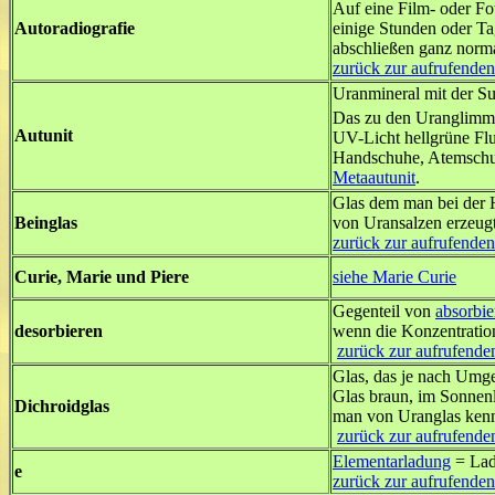
Auf eine Film- oder Fo
Autoradiografie
einige Stunden oder Ta
abschließen ganz normal
zurück zur aufrufenden
Uranmineral mit der
Das zu den Uranglimmern
Autunit
UV-Licht hellgrüne Fl
Handschuhe, Atemschut
Metaautunit
.
Glas dem man bei der 
Beinglas
von Uransalzen erzeug
zurück zur aufrufenden
Curie, Marie und Piere
siehe Marie Curie
Gegenteil von
absorbie
desorbieren
wenn die Konzentratio
zurück zur aufrufenden
Glas, das je nach Umge
Glas braun, im Sonnenl
Dichroidglas
man von Uranglas kennt
zurück zur aufrufenden
Elementarladung
= Lad
e
zurück zur aufrufenden