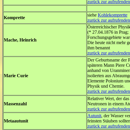
zurück zur aufrufenden
siehe
Kohlekomprette
Komprette
zurück zur aufrufenden
Österreichischer Physi
(* 27.04.1876 in Prag; 
Forschungsgebiete ware
Mache, Heinrich
Die heute nicht mehr g
ihm benannt
zurück zur aufrufenden
Der Geburtsname der Po
späteren Mann Piere C
anhand von Uranmineral
Marie Curie
isolierten aus Abraumg
Elemente Polonium und 
Physik und Chemie.
zurück zur aufrufenden
Relativer Wert, der d
Massenzahl
Neutronen in einem A
zurück zur aufrufenden
Autunit
, der Wasser v
Metaautunit
feinsten Stäuben sollte
zurück zur aufrufenden