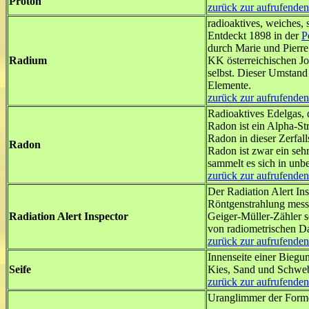
Proton
zurück zur aufrufenden
radioaktives, weiches,
Entdeckt 1898 in der
P
durch Marie und Pierr
Radium
KK österreichischen Joa
selbst. Dieser Umstand
Elemente.
zurück zur aufrufenden
Radioaktives Edelgas,
Radon ist ein Alpha-St
Radon in dieser Zerfall
Radon
Radon ist zwar ein seh
sammelt es sich in unb
zurück zur aufrufenden
Der Radiation Alert In
Röntgenstrahlung messe
Radiation Alert Inspector
Geiger-Müller-Zähler 
von radiometrischen D
zurück zur aufrufenden
Innenseite einer Biegu
Seife
Kies, Sand und Schwebst
zurück zur aufrufenden
Uranglimmer der For