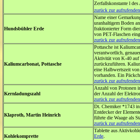
Zerfallskonstante
l
des
zurück zur aufrufenden
Name einer Gemarkung 
uranhaltigem Boden an 
Hundsbühler Erde
fraktionierter Form die
von PET-Flaschen eing
zurück zur aufrufenden
Pottasche ist Kaliumcar
verantwortlich, genauer
Aktivität von K-40 auf
Kaliumcarbonat, Pottasche
zurückzuführen. Kalium 
eine Halbwertszeit von
vorhanden. Ein Päckche
zurück zur aufrufenden
Anzahl von Protonen i
Kernladungszahl
der Anzahl der Elektron
zurück zur aufrufenden
Dt. Chemiker *1743 in 
Entdecker der Elemente
Klaproth, Martin Heinrich
führte die Waage als S
zurück zur aufrufenden
Tablette aus Aktivkoh
Kohlekomprette
Erde
.