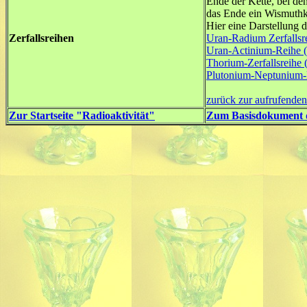
Ende der Kette, bei den
das Ende ein Wismuthk
Hier eine Darstellung d
Zerfallsreihen
Uran-Radium Zerfallsr
Uran-Actinium-Reihe (n
Thorium-Zerfallsreihe (
Plutonium-Neptunium-R
zurück zur aufrufenden
Zur Startseite "Radioaktivität"
Zum Basisdokument d